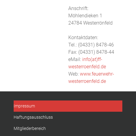
Anschrift:
Möhlendieken 1
24784 Westerrönfeld
Kontaktdaten:
Tel.: (04331) 8478-46
Fax: (04331) 8478-44
eMail:
info(at)ff-
westerroenfeld.de
Web:
www.feuerwehr-
westerroenfeld.de
Impressum
Haftungsausschluss
Mitgliederbereich