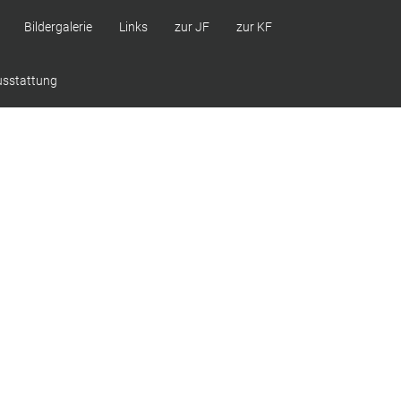
Bildergalerie
Links
zur JF
zur KF
usstattung