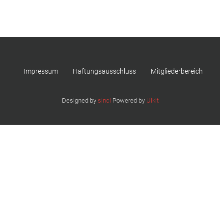
Impressum
Haftungsausschluss
Mitgliederbereich
Designed by
sinci
Powered by
Ulkit