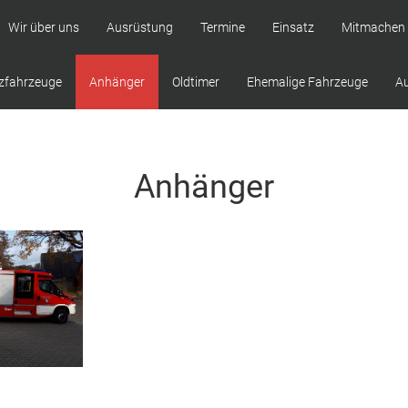
Wir über uns
Ausrüstung
Termine
Einsatz
Mitmachen
zfahrzeuge
Anhänger
Oldtimer
Ehemalige Fahrzeuge
A
Anhänger