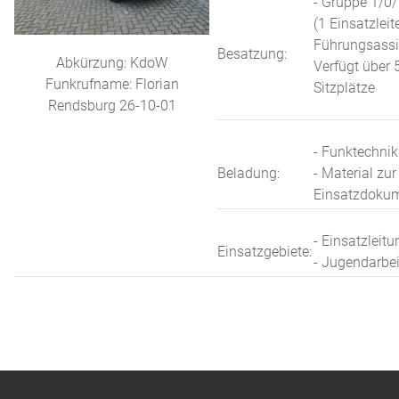
- Gruppe 1/0/
(1 Einsatzleit
Führungsassi
Besatzung:
Abkürzung: KdoW
Verfügt über 
Funkrufname: Florian
Sitzplätze
Rendsburg 26-10-01
- Funktechnik
Beladung:
- Material zur
Einsatzdokum
- Einsatzleitu
Einsatzgebiete:
- Jugendarbei