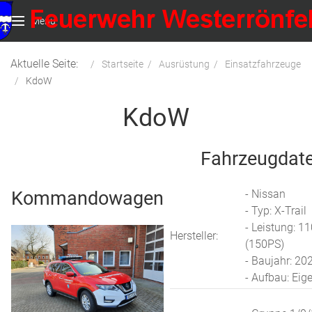
Menu
Aktuelle Seite:
Startseite
Ausrüstung
Einsatzfahrzeuge
KdoW
KdoW
Fahrzeugdat
Kommandowagen
- Nissan
- Typ: X-Trail
- Leistung: 1
Hersteller:
(150PS)
- Baujahr: 20
- Aufbau: Ei