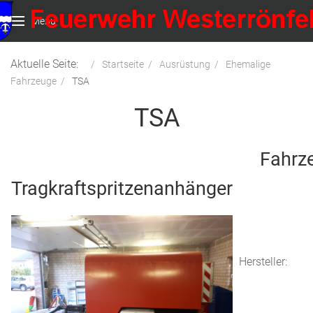
Menu
Aktuelle Seite:
Startseite
Ausrüstung
Ehemalige
Fahrzeuge
TSA
TSA
Fahrz
Tragkraftspritzenanhänger
Hersteller: