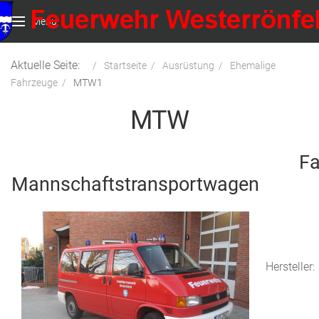
Menu
Aktuelle Seite:
Startseite
Ausrüstung
Ehemalige
Fahrzeuge
MTW1
MTW
Fa
Mannschaftstransportwagen
Hersteller: